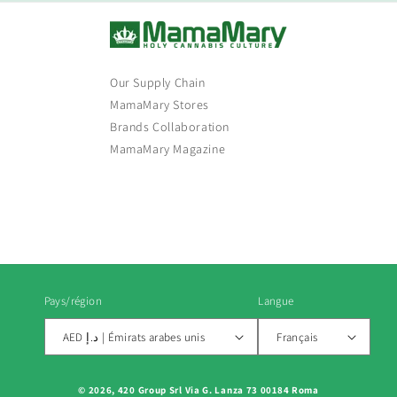
Our Supply Chain
MamaMary Stores
Brands Collaboration
MamaMary Magazine
Pays/région
Langue
AED د.إ | Émirats arabes unis
Français
Moyens
© 2026, 420 Group Srl Via G. Lanza 73 00184 Roma