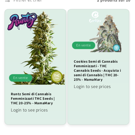
i
o
n
:
En vente
Cookies Semi di Cannabis
Femminizzati - THC
Cannabis Seeds - Acquista i
semi di Cannabis | THC 20-
En vente
25% - MamaMary
Login to see prices
Runtz Semi di Cannabis
Femminizzati THC Seeds |
THC 20-25% - MamaMary
Login to see prices