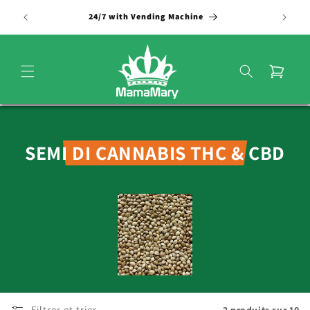
et
passer
24/7 with Vending Machine
au
contenu
Panier
C
SEMI DI CANNABIS THC & CBD
o
l
l
e
c
t
Filtrer et trier
2 produits sur 10