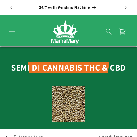
et
passer
24/7 with Vending Machine
au
contenu
Panier
C
SEMI DI CANNABIS THC & CBD
o
l
l
e
c
t
Filtrer et trier
4 produits sur 10