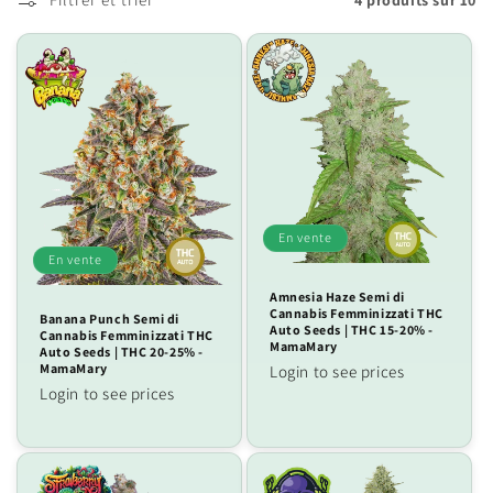
i
o
n
:
En vente
En vente
Amnesia Haze Semi di
Cannabis Femminizzati THC
Banana Punch Semi di
Auto Seeds | THC 15-20% -
Cannabis Femminizzati THC
MamaMary
Auto Seeds | THC 20-25% -
MamaMary
Login to see prices
Login to see prices