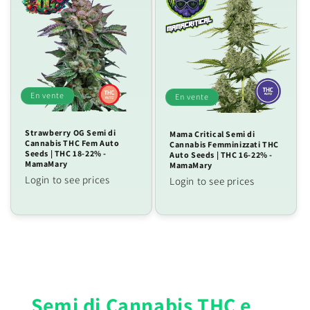
En vente
En vente
Strawberry OG Semi di
Mama Critical Semi di
Cannabis THC Fem Auto
Cannabis Femminizzati THC
Seeds | THC 18-22% -
Auto Seeds | THC 16-22% -
MamaMary
MamaMary
Login to see prices
Login to see prices
Semi di Cannabis THC e