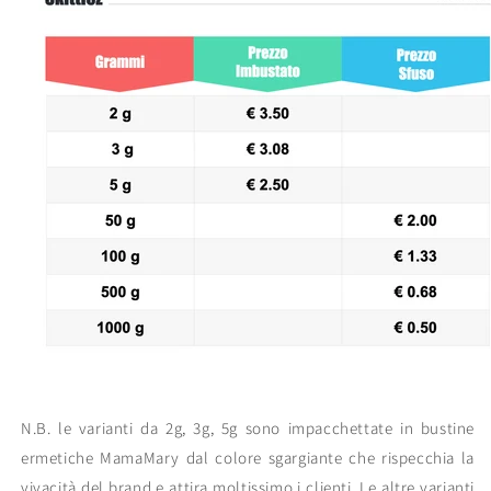
N.B. le varianti da 2g, 3g, 5g sono impacchettate in bustine
ermetiche MamaMary dal colore sgargiante che rispecchia la
vivacità del brand e attira moltissimo i clienti. Le altre varianti