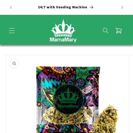
Vai
direttamente
24/7 with Vending Machine
ai contenuti
Carrello
Passa alle
informazioni
sul
prodotto