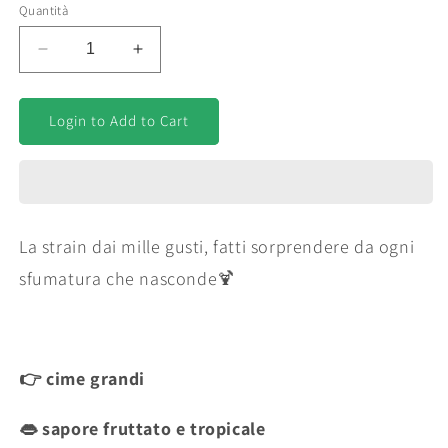
Quantità
Diminuisci
Aumenta
quantità
quantità
per
per
Skittlez
Skittlez
Login to Add to Cart
|
|
CBD
CBD
&lt;
&lt;
20%,
20%,
THC
THC
La strain dai mille gusti, fatti sorprendere da ogni
&lt;
&lt;
0.2%,
0.2%,
sfumatura che nasconde🍹
HHC
HHC
0%
0%
👉 cime grandi
👄 sapore fruttato e tropicale