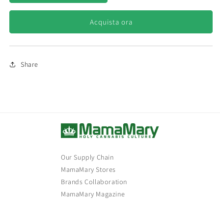
Haze
Haze
Automatic
Automatic
Acquista ora
Share
Our Supply Chain
MamaMary Stores
Brands Collaboration
MamaMary Magazine