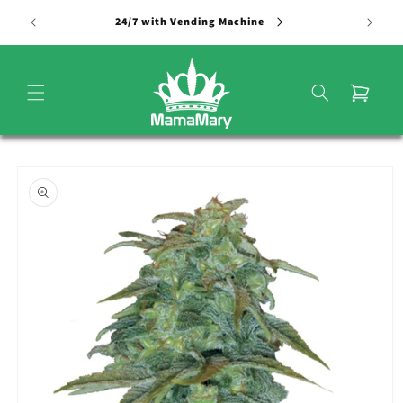
Vai
direttamente
24/7 with Vending Machine
ai contenuti
Carrello
Passa alle
informazioni
sul
prodotto