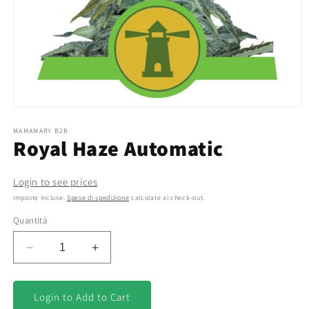
Apri
contenuti
multimediali
MAMAMARY B2B
Royal Haze Automatic
1
in
finestra
modale
Login to see prices
Imposte incluse.
Spese di spedizione
calcolate al check-out.
Quantità
Diminuisci
Aumenta
quantità
quantità
per
per
Royal
Royal
Login to Add to Cart