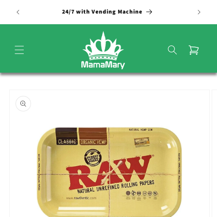
Vai
direttamente
24/7 with Vending Machine
ai contenuti
Carrello
Passa alle
informazioni
sul
prodotto