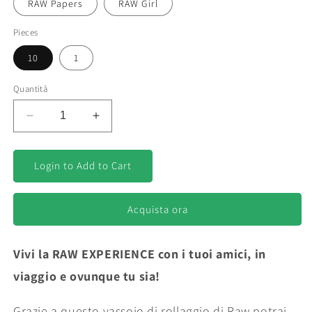
RAW Papers
RAW Girl
Pieces
10
1
Quantità
Diminuisci
Aumenta
quantità
quantità
per
per
Raw
Raw
Login to Add to Cart
Mistiera
Mistiera
Portatile
Portatile
18x12
18x12
Acquista ora
-
-
Vassoio
Vassoio
Vivi la RAW EXPERIENCE con i tuoi amici, in
di
di
Rollaggio
Rollaggio
viaggio e ovunque tu sia!
-
-
Rolling
Rolling
Grazie a questo vassoio di rollaggio di Raw potrai
Tray
Tray