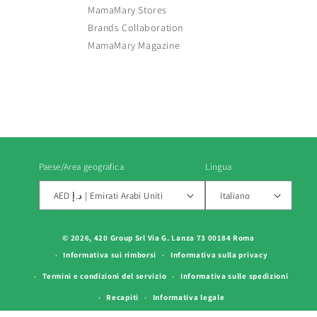
MamaMary Stores
Brands Collaboration
MamaMary Magazine
Paese/Area geografica
Lingua
AED د.إ | Emirati Arabi Uniti
Italiano
Metodi
© 2026, 420 Group Srl Via G. Lanza 73 00184 Roma
di
Informativa sui rimborsi
Informativa sulla privacy
pagamento
Termini e condizioni del servizio
Informativa sulle spedizioni
Recapiti
Informativa legale