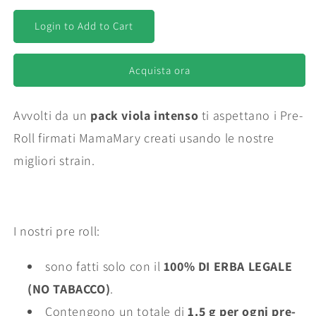
per
per
PRE-
PRE-
Login to Add to Cart
ROLL
ROLL
Acquista ora
Avvolti da un
pack viola intenso
ti aspettano i Pre-
Roll firmati MamaMary creati usando le nostre
migliori strain.
I nostri pre roll:
sono fatti solo con il
100% DI ERBA LEGALE
(NO TABACCO)
.
Contengono un totale di
1.5 g per ogni pre-