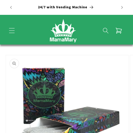
Vai
direttamente
24/7 with Vending Machine
ai contenuti
Carrello
Passa alle
informazioni
sul
prodotto