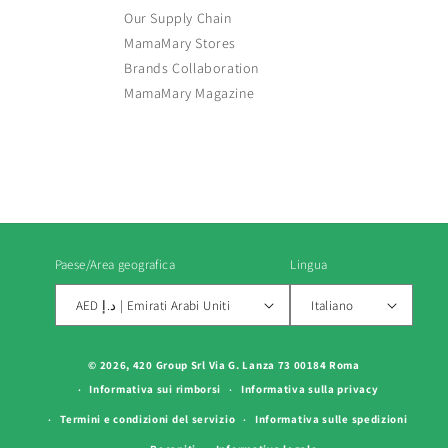
Our Supply Chain
MamaMary Stores
Brands Collaboration
MamaMary Magazine
Paese/Area geografica
Lingua
AED د.إ | Emirati Arabi Uniti
Italiano
Metodi
© 2026, 420 Group Srl Via G. Lanza 73 00184 Roma
di
Informativa sui rimborsi
Informativa sulla privacy
pagamento
Termini e condizioni del servizio
Informativa sulle spedizioni