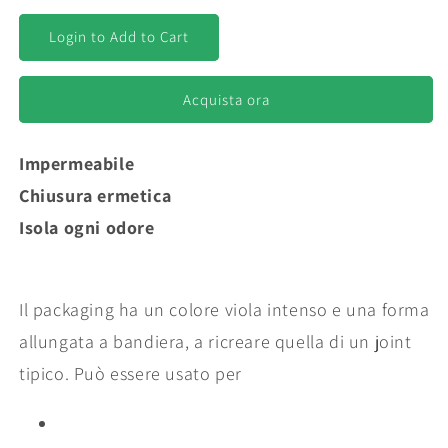
per
per
Porta-
Porta-
Login to Add to Cart
Joint
Joint
|
|
Mama
Mama
Acquista ora
Mary
Mary
Impermeabile
Chiusura ermetica
Isola ogni odore
Il packaging ha un colore viola intenso e una forma
allungata a bandiera, a ricreare quella di un joint
tipico. Può essere usato per