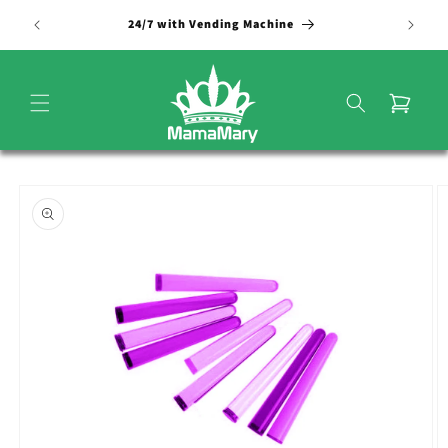
Vai
direttamente
24/7 with Vending Machine
ai contenuti
Carrello
Passa alle
informazioni
sul
prodotto