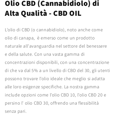
Olio CBD (Cannabidiolo) di
di
di
CBD
CBD
Alta Qualità - CBD OIL
di
di
Alta
Alta
Qualità
Qualità
L'olio di CBD (o cannabidiolo), noto anche come
olio di canapa, è emerso come un prodotto
naturale all'avanguardia nel settore del benessere
e della salute. Con una vasta gamma di
concentrazioni disponibili, con una concentrazione
di che va dal 5% a un livello di CBD del 30, gli utenti
possono trovare l'olio ideale che meglio si adatta
alle loro esigenze specifiche. La nostra gamma
include opzioni come l'olio CBD 10, l'olio CBD 20 e
persino l' olio CBD 30, offrendo una flessibilità
senza pari.