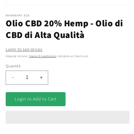
Apri
contenuti
multimediali
MAMAMARY B2B
Olio CBD 20% Hemp - Olio di
1
in
finestra
CBD di Alta Qualità
modale
Login to see prices
Imposte incluse.
Spese di spedizione
calcolate al check-out.
Quantità
Diminuisci
Aumenta
quantità
quantità
per
per
Olio
Olio
Login to Add to Cart
CBD
CBD
20%
20%
Hemp
Hemp
-
-
Olio
Olio