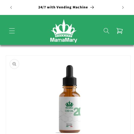
Vai
direttamente
24/7 with Vending Machine
ai contenuti
Carrello
Passa alle
informazioni
sul
prodotto