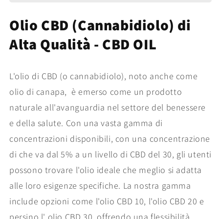
-
-
Olio
Olio
Olio CBD (Cannabidiolo) di
di
di
CBD
CBD
Alta Qualità - CBD OIL
di
di
Alta
Alta
Qualità
Qualità
alla
alla
L'olio di CBD (o cannabidiolo), noto anche come
Menta
Menta
olio di canapa, è emerso come un prodotto
naturale all'avanguardia nel settore del benessere
e della salute. Con una vasta gamma di
concentrazioni disponibili, con una concentrazione
di che va dal 5% a un livello di CBD del 30, gli utenti
possono trovare l'olio ideale che meglio si adatta
alle loro esigenze specifiche. La nostra gamma
include opzioni come l'olio CBD 10, l'olio CBD 20 e
persino l' olio CBD 30, offrendo una flessibilità