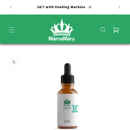
Vai
direttamente
24/7 with Vending Machine
ai contenuti
Carrello
Passa alle
informazioni
sul
prodotto