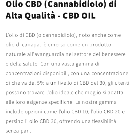
Olio CBD (Cannabidiolo) di
di
di
CBD
CBD
Alta Qualità - CBD OIL
di
di
Alta
Alta
Qualità
Qualità
al
al
L'olio di CBD (o cannabidiolo), noto anche come
Limone
Limone
olio di canapa, è emerso come un prodotto
naturale all'avanguardia nel settore del benessere
e della salute. Con una vasta gamma di
concentrazioni disponibili, con una concentrazione
di che va dal 5% a un livello di CBD del 30, gli utenti
possono trovare l'olio ideale che meglio si adatta
alle loro esigenze specifiche. La nostra gamma
include opzioni come l'olio CBD 10, l'olio CBD 20 e
persino l' olio CBD 30, offrendo una flessibilità
senza pari.