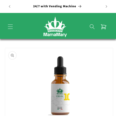
Vai
direttamente
24/7 with Vending Machine
ai contenuti
Carrello
Passa alle
informazioni
sul
prodotto