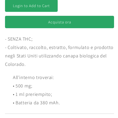
per
per
Halo
Halo
Login to Add to Cart
&quot;Daybreak&quot;
&quot;Daybreak&quot;
-
-
Sativa
Sativa
Acquista ora
Blend
Blend
- SENZA THC;
- Coltivato, raccolto, estratto, formulato e prodotto
negli Stati Uniti utilizzando canapa biologica del
Colorado.
All'interno troverai:
• 500 mg;
• 1 ml preriempito;
• Batteria da 380 mAh.