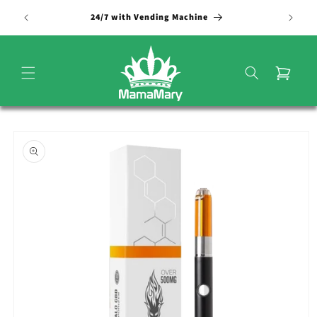
Vai
direttamente
24/7 with Vending Machine
ai contenuti
Carrello
Passa alle
informazioni
sul
prodotto