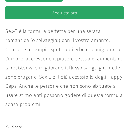
Cap
Cap
Sex-
Sex-
E
E
Acquista ora
(10
(10
Packs)
Packs)
Sex-E è la formula perfetta per una serata
romantica (o selvaggia!) con il vostro amante.
Contiene un ampio spettro di erbe che migliorano
l'umore, accrescono il piacere sessuale, aumentano
la resistenza e migliorano il flusso sanguigno nelle
zone erogene. Sex-E è il più accessibile degli Happy
Caps. Anche le persone che non sono abituate a
usare stimolanti possono godere di questa formula
senza problemi.
Share