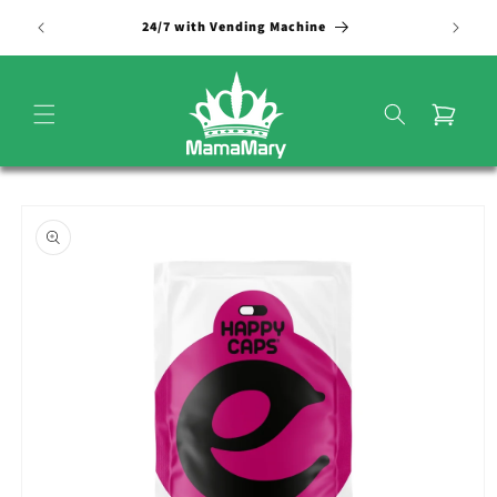
Vai
direttamente
24/7 with Vending Machine
ai contenuti
Carrello
Passa alle
informazioni
sul
prodotto