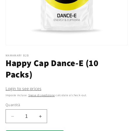
Apri
contenuti
multimediali
MAMAMARY B2B
Happy Cap Dance-E (10
1
in
finestra
Packs)
modale
Login to see prices
Imposte incluse.
Spese di spedizione
calcolate al check-out.
Quantità
Diminuisci
Aumenta
quantità
quantità