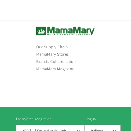
Our Supply Chain
MamaMary Stores
Brands Collaboration
MamaMary Magazine
Paese/Area geografica
Lingua
AED د.إ | Emirati Arabi Uniti
Italiano