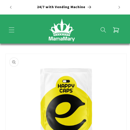
Vai
direttamente
24/7 with Vending Machine
ai contenuti
Carrello
Passa alle
informazioni
sul
prodotto