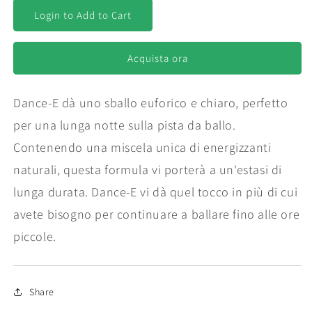
per
per
Happy
Happy
Login to Add to Cart
Cap
Cap
Dance-
Dance-
E
E
Acquista ora
(10
(10
Packs)
Packs)
Dance-E dà uno sballo euforico e chiaro, perfetto
per una lunga notte sulla pista da ballo.
Contenendo una miscela unica di energizzanti
naturali, questa formula vi porterà a un'estasi di
lunga durata. Dance-E vi dà quel tocco in più di cui
avete bisogno per continuare a ballare fino alle ore
piccole.
Share