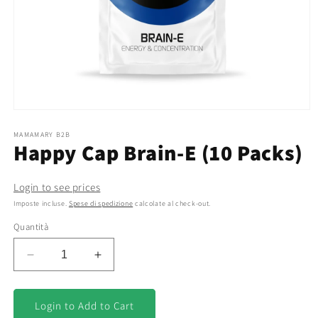
Apri
contenuti
multimediali
MAMAMARY B2B
Happy Cap Brain-E (10 Packs)
1
in
finestra
modale
Login to see prices
Imposte incluse.
Spese di spedizione
calcolate al check-out.
Quantità
Diminuisci
Aumenta
quantità
quantità
per
per
Happy
Happy
Login to Add to Cart