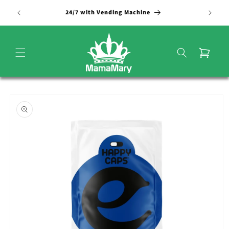
Vai
direttamente
24/7 with Vending Machine
ai contenuti
Carrello
Passa alle
informazioni
sul
prodotto